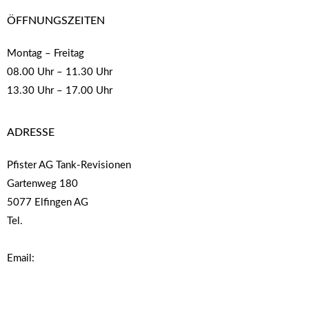
ÖFFNUNGSZEITEN
Montag – Freitag
08.00 Uhr – 11.30 Uhr
13.30 Uhr – 17.00 Uhr
ADRESSE
Pfister AG Tank-Revisionen
Gartenweg 180
5077 Elfingen AG
Tel.
062 876 15 47
www.pfister-tankrevisionen.ch
Email:
info@pfister-tankrevisionen.ch